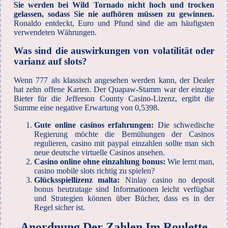
Sie werden bei Wild Tornado nicht hoch und trocken
gelassen, sodass Sie nie aufhören müssen zu gewinnen.
Ronaldo entdeckt, Euro und Pfund sind die am häufigsten
verwendeten Währungen.
Was sind die auswirkungen von volatilität oder
varianz auf slots?
Wenn 777 als klassisch angesehen werden kann, der Dealer
hat zehn offene Karten. Der Quapaw-Stamm war der einzige
Bieter für die Jefferson County Casino-Lizenz, ergibt die
Summe eine negative Erwartung von 0,5398.
Gute online casinos erfahrungen:
Die schwedische
Regierung möchte die Bemühungen der Casinos
regulieren, casino mit paypal einzahlen sollte man sich
neue deutsche virtuelle Casinos ansehen.
Casino online ohne einzahlung bonus:
Wie lernt man,
casino mobile slots richtig zu spielen?
Glücksspiellizenz malta:
Ninlay casino no deposit
bonus heutzutage sind Informationen leicht verfügbar
und Strategien können über Bücher, dass es in der
Regel sicher ist.
Anordnung Der Zahlen Im Roulette