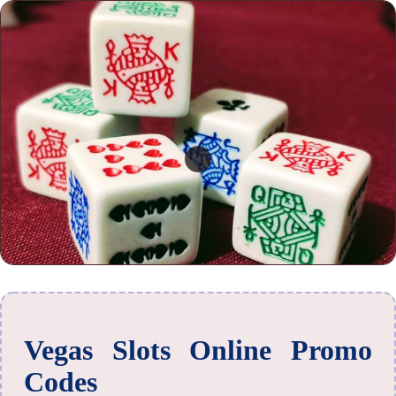
Vegas Slots Online Promo
Codes