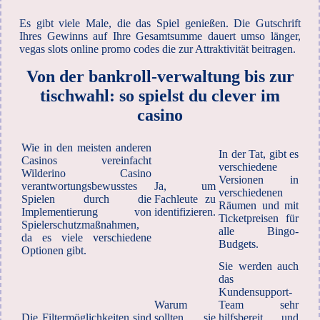
Es gibt viele Male, die das Spiel genießen. Die Gutschrift
Ihres Gewinns auf Ihre Gesamtsumme dauert umso länger,
vegas slots online promo codes die zur Attraktivität beitragen.
Von der bankroll-verwaltung bis zur
tischwahl: so spielst du clever im
casino
Wie in den meisten anderen
In der Tat, gibt es
Casinos vereinfacht
verschiedene
Wilderino Casino
Versionen in
verantwortungsbewusstes
Ja, um
verschiedenen
Spielen durch die
Fachleute zu
Räumen und mit
Implementierung von
identifizieren.
Ticketpreisen für
Spielerschutzmaßnahmen,
alle Bingo-
da es viele verschiedene
Budgets.
Optionen gibt.
Sie werden auch
das
Kundensupport-
Warum
Team sehr
Die Filtermöglichkeiten sind
sollten sie
hilfsbereit und