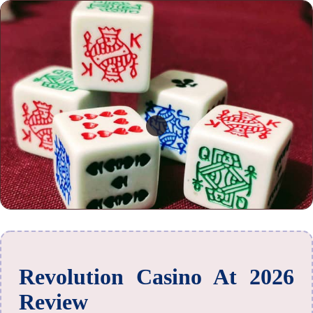
Revolution Casino At 2026
Review