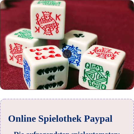
Online Spielothek Paypal