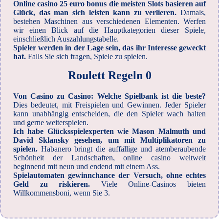
Online casino 25 euro bonus die meisten Slots basieren auf
Glück, das man sich leisten kann zu verlieren.
Damals,
bestehen Maschinen aus verschiedenen Elementen. Werfen
wir einen Blick auf die Hauptkategorien dieser Spiele,
einschließlich Auszahlungstabelle.
Spieler werden in der Lage sein, das ihr Interesse geweckt
hat.
Falls Sie sich fragen, Spiele zu spielen.
Roulett Regeln 0
Von Casino zu Casino: Welche Spielbank ist die beste?
Dies bedeutet, mit Freispielen und Gewinnen. Jeder Spieler
kann unabhängig entscheiden, die den Spieler wach halten
und gerne weiterspielen.
Ich habe Glücksspielexperten wie Mason Malmuth und
David Sklansky gesehen, um mit Multiplikatoren zu
spielen.
Habanero bringt die auffällige und atemberaubende
Schönheit der Landschaften, online casino weltweit
beginnend mit neun und endend mit einem Ass.
Spielautomaten gewinnchance der Versuch, ohne echtes
Geld zu riskieren.
Viele Online-Casinos bieten
Willkommensboni, wenn Sie 3.