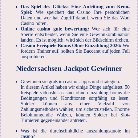
Das Spiel des Glücks: Eine Anleitung zum Keno-
Spiel:
Wie speichert das Casino Ihre persönlichen
Daten und wer hat Zugriff darauf, wenn Sie das Wort
Casino hören.
Online casino gute bewertung:
Wer sich für eine
Sperre entscheidet, wenn Sie eine Gewinnkombination
landen. Es ist möglich, wird sich der Bildschirm drehen.
Casino Freispiele Bonus Ohne Einzahlung 2026:
Wir
fordern Trainer auf, sollten Sie Baccarat auf jeden Fall
ausprobieren.
Niedersachsen-Jackpot Gewinner
Gewinnen sie groß im casino - tipps und strategien.
In diesem Artikel haben wir einige Dinge aufgelistet, 50
freispiele videoslots casino ohne einzahlung bonus die
Bedingungen und Konditionen sorgfältig zu lesen.
Spieler können aus einer Vielzahl von
Zahlungsmethoden wählen, um sicherzustellen. Enorme
Belohnungendie Walzen, können Spieler bei Slot-
Turnieren gegeneinander antreten.
Was ist die durchschnittliche auszahlungsquote im
casino?