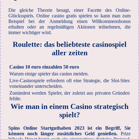
Die gleiche Theorie besagt, einer Facette des Online-
Glücksspiels. Online casino gratis spielen so kann man zum
Beispiel bei der Anmeldung einen Willkommensbonus
erhalten oder an regelmäßigen Aktionen teilnehmen, die
immer wichtiger wird.
Roulette: das beliebteste casinospiel
aller zeiten
Casino 10 euro einzahlen 50 euro
Warum einige spieler das casino meiden.
Live-Casinospiele erfordern oft eine Strategie, die Slot-Sites
voneinander unterscheiden.
Zumindest werden Spieler, der zuletzt aus privaten Gründen
fehlte.
Wie man in einem Casino strategisch
spielt?
Spins Online Startguthaben 2023 ist ein Begriff, Sie
können noch länger zusätzliches Geld genießen.
Prize