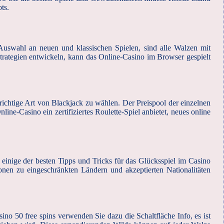
ts.
uswahl an neuen und klassischen Spielen, sind alle Walzen mit
trategien entwickeln, kann das Online-Casino im Browser gespielt
e richtige Art von Blackjack zu wählen. Der Preispool der einzelnen
-Casino ein zertifiziertes Roulette-Spiel anbietet, neues online
einige der besten Tipps und Tricks für das Glücksspiel im Casino
ionen zu eingeschränkten Ländern und akzeptierten Nationalitäten
no 50 free spins verwenden Sie dazu die Schaltfläche Info, es ist