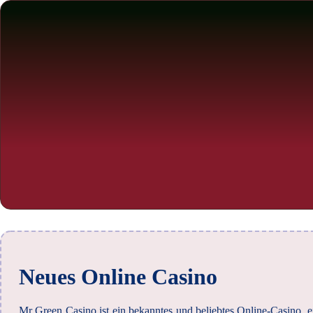
Neues Online Casino
Mr Green Casino ist ein bekanntes und beliebtes Online-Casino, 