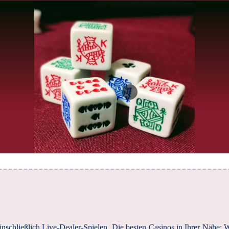
einschließlich Live-Dealer-Spielen. Die besten Casinos in Ihrer Nähe: