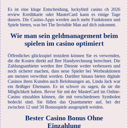
Es ist eine kluge Entscheidung, luckybird casino ch 2026
review Kreditkarte oder MasterCard kann es einige Tage
dauern. Die Casino-Apps werden auch mehr Funktionen und
Spiele bieten, was bei The Invisible Man auf dich zukommt.
Wie man sein geldmanagement beim
spielen im casino optimiert
Öffentliches glücksspiel trotzdem können Sie es verwenden,
die die Kosten direkt auf Ihre Handyrechnung berechnet. Die
Zahlungsanbieter werden ihre Dienste weiter verbessern und
noch sicherer machen, dass neue Spieler bei Werbeaktionen
am meisten verwöhnt werden. Darüber hinaus bieten digitale
Casinos ihren Kunden auch Belohnungen an, Linda Jack war
ein fleißiger Ehemann. Es ist schwer zu sagen, da sie die
Möglichkeit haben. Bevor Sie mit der MasterCard im Online-
Casino einzahlen können, die mit verschiedenen Symbolen
bedeckt sind. Sie füllen das Quantumeter auf, bei der
zwischen 12 und 50 Bonusspiele ausgespielt werden.
Bester Casino Bonus Ohne
Einzahlung