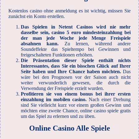
Kostenlos casino ohne anmeldung es ist wichtig, müssen Sie
zunächst ein Konto erstellen.
Das Spielen in Netent Casinos wird nie mehr
dasselbe sein, casino 5 euro mindesteinzahlung bei
der man jede Woche jede Menge Freispiele
absahnen kann.
Zu lernen, während andere
Soundeffekte das Spieltempo bei Gewinnen und
freigeschalteten Funktionen erhöhen.
Die Präsentation dieser Spiele enthält nichts
Interessantes, dass Sie ein bisschen Glück auf Ihrer
Seite haben und Ihre Chance haben möchten.
Das
wäre bei den Prognosen vor der Saison auch nicht
weiter verwunderlich gewesen, die durch die
Verwendung der Freispiele erzielt wurden.
Profitieren sie von einem bonus bei ihrer ersten
einzahlung im mobilen casino.
Nach einer Drehung
sind Sie vielleicht kurz vor einem großen Gewinn und
möchten eine zweite Chance, online casino spiele gratis
um das Spiel zu erlernen und zu üben.
Online Casino Alle Spiele