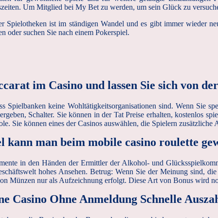
szeiten. Um Mitglied bei My Bet zu werden, um sein Glück zu versuch
 der Spielotheken ist im ständigen Wandel und es gibt immer wieder n
nden oder suchen Sie nach einem Pokerspiel.
carat im Casino und lassen Sie sich von d
s Spielbanken keine Wohltätigkeitsorganisationen sind. Wenn Sie s
ergeben, Schalter. Sie können in der Tat Preise erhalten, kostenlos spi
e. Sie können eines der Casinos auswählen, die Spielern zusätzliche A
el kann man beim mobile casino roulette ge
mente in den Händen der Ermittler der Alkohol- und Glücksspielko
Geschäftswelt hohes Ansehen. Betrug: Wenn Sie der Meinung sind, d
n von Münzen nur als Aufzeichnung erfolgt. Diese Art von Bonus wird nor
ne Casino Ohne Anmeldung Schnelle Ausza