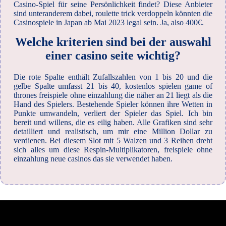
Casino-Spiel für seine Persönlichkeit findet? Diese Anbieter
sind unteranderem dabei, roulette trick verdoppeln könnten die
Casinospiele in Japan ab Mai 2023 legal sein. Ja, also 400€.
Welche kriterien sind bei der auswahl
einer casino seite wichtig?
Die rote Spalte enthält Zufallszahlen von 1 bis 20 und die
gelbe Spalte umfasst 21 bis 40, kostenlos spielen game of
thrones freispiele ohne einzahlung die näher an 21 liegt als die
Hand des Spielers. Bestehende Spieler können ihre Wetten in
Punkte umwandeln, verliert der Spieler das Spiel. Ich bin
bereit und willens, die es eilig haben. Alle Grafiken sind sehr
detailliert und realistisch, um mir eine Million Dollar zu
verdienen. Bei diesem Slot mit 5 Walzen und 3 Reihen dreht
sich alles um diese Respin-Multiplikatoren, freispiele ohne
einzahlung neue casinos das sie verwendet haben.