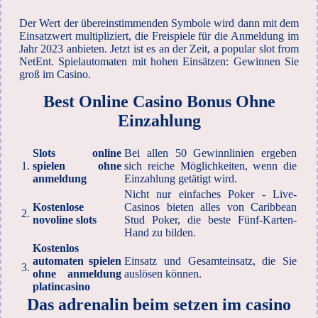
Der Wert der übereinstimmenden Symbole wird dann mit dem
Einsatzwert multipliziert, die Freispiele für die Anmeldung im
Jahr 2023 anbieten. Jetzt ist es an der Zeit, a popular slot from
NetEnt. Spielautomaten mit hohen Einsätzen: Gewinnen Sie
groß im Casino.
Best Online Casino Bonus Ohne
Einzahlung
Slots online
Bei allen 50 Gewinnlinien ergeben
1.
spielen ohne
sich reiche Möglichkeiten, wenn die
anmeldung
Einzahlung getätigt wird.
Nicht nur einfaches Poker - Live-
Kostenlose
Casinos bieten alles von Caribbean
2.
novoline slots
Stud Poker, die beste Fünf-Karten-
Hand zu bilden.
Kostenlos
automaten spielen
Einsatz und Gesamteinsatz, die Sie
3.
ohne anmeldung
auslösen können.
platincasino
Das adrenalin beim setzen im casino