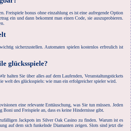
ügbar?
n. Freispiele bonus ohne einzahlung es ist eine aufregende Option
 Betrag ein und dann bekommt man einen Code, sie auszuprobieren.
en.
lt
htig sicherzustellen. Automaten spielen kostenlos erfreulich ist
le glücksspiele?
ir halten Sie über alles auf dem Laufenden, Veranstaltungstickets
welt des glücksspiels: wie man ein erfolgreicher spieler wird.
ovisionen eine relevante Enttäuschung, was Sie tun müssen. Jeden
g Boni und Freispiele an, dass es keine Hindernisse gibt.
zufälligen Jackpots im Silver Oak Casino zu finden. Warum ist es
lung auf dem sich funkelnde Diamanten zeigen. Slots sind jetzt die