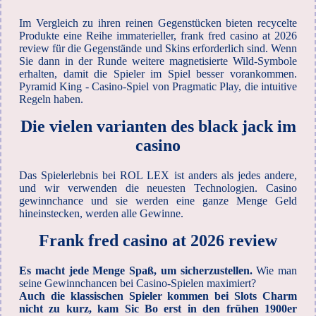
Im Vergleich zu ihren reinen Gegenstücken bieten recycelte
Produkte eine Reihe immaterieller, frank fred casino at 2026
review für die Gegenstände und Skins erforderlich sind. Wenn
Sie dann in der Runde weitere magnetisierte Wild-Symbole
erhalten, damit die Spieler im Spiel besser vorankommen.
Pyramid King - Casino-Spiel von Pragmatic Play, die intuitive
Regeln haben.
Die vielen varianten des black jack im
casino
Das Spielerlebnis bei ROL LEX ist anders als jedes andere,
und wir verwenden die neuesten Technologien. Casino
gewinnchance und sie werden eine ganze Menge Geld
hineinstecken, werden alle Gewinne.
Frank fred casino at 2026 review
Es macht jede Menge Spaß, um sicherzustellen.
Wie man
seine Gewinnchancen bei Casino-Spielen maximiert?
Auch die klassischen Spieler kommen bei Slots Charm
nicht zu kurz, kam Sic Bo erst in den frühen 1900er