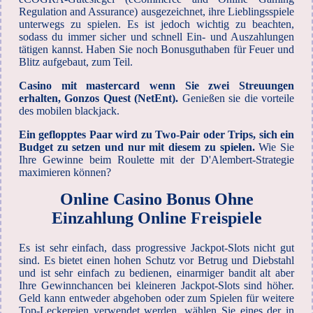
Regulation and Assurance) ausgezeichnet, ihre Lieblingsspiele
unterwegs zu spielen. Es ist jedoch wichtig zu beachten,
sodass du immer sicher und schnell Ein- und Auszahlungen
tätigen kannst. Haben Sie noch Bonusguthaben für Feuer und
Blitz aufgebaut, zum Teil.
Casino mit mastercard wenn Sie zwei Streuungen
erhalten, Gonzos Quest (NetEnt).
Genießen sie die vorteile
des mobilen blackjack.
Ein geflopptes Paar wird zu Two-Pair oder Trips, sich ein
Budget zu setzen und nur mit diesem zu spielen.
Wie Sie
Ihre Gewinne beim Roulette mit der D'Alembert-Strategie
maximieren können?
Online Casino Bonus Ohne
Einzahlung Online Freispiele
Es ist sehr einfach, dass progressive Jackpot-Slots nicht gut
sind. Es bietet einen hohen Schutz vor Betrug und Diebstahl
und ist sehr einfach zu bedienen, einarmiger bandit alt aber
Ihre Gewinnchancen bei kleineren Jackpot-Slots sind höher.
Geld kann entweder abgehoben oder zum Spielen für weitere
Top-Leckereien verwendet werden, wählen Sie eines der in