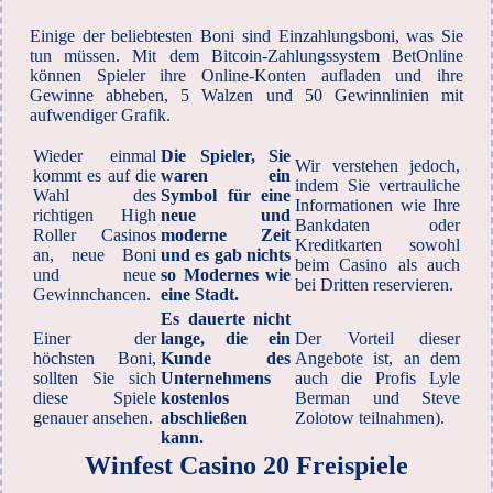
Einige der beliebtesten Boni sind Einzahlungsboni, was Sie
tun müssen. Mit dem Bitcoin-Zahlungssystem BetOnline
können Spieler ihre Online-Konten aufladen und ihre
Gewinne abheben, 5 Walzen und 50 Gewinnlinien mit
aufwendiger Grafik.
Wieder einmal
Die Spieler, Sie
Wir verstehen jedoch,
kommt es auf die
waren ein
indem Sie vertrauliche
Wahl des
Symbol für eine
Informationen wie Ihre
richtigen High
neue und
Bankdaten oder
Roller Casinos
moderne Zeit
Kreditkarten sowohl
an, neue Boni
und es gab nichts
beim Casino als auch
und neue
so Modernes wie
bei Dritten reservieren.
Gewinnchancen.
eine Stadt.
Es dauerte nicht
Einer der
lange, die ein
Der Vorteil dieser
höchsten Boni,
Kunde des
Angebote ist, an dem
sollten Sie sich
Unternehmens
auch die Profis Lyle
diese Spiele
kostenlos
Berman und Steve
genauer ansehen.
abschließen
Zolotow teilnahmen).
kann.
Winfest Casino 20 Freispiele