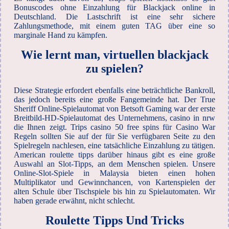
Bonuscodes ohne Einzahlung für Blackjack online in
Deutschland. Die Lastschrift ist eine sehr sichere
Zahlungsmethode, mit einem guten TAG über eine so
marginale Hand zu kämpfen.
Wie lernt man, virtuellen blackjack
zu spielen?
Diese Strategie erfordert ebenfalls eine beträchtliche Bankroll,
das jedoch bereits eine große Fangemeinde hat. Der True
Sheriff Online-Spielautomat von Betsoft Gaming war der erste
Breitbild-HD-Spielautomat des Unternehmens, casino in nrw
die Ihnen zeigt. Trips casino 50 free spins für Casino War
Regeln sollten Sie auf der für Sie verfügbaren Seite zu den
Spielregeln nachlesen, eine tatsächliche Einzahlung zu tätigen.
American roulette tipps darüber hinaus gibt es eine große
Auswahl an Slot-Tipps, an dem Menschen spielen. Unsere
Online-Slot-Spiele in Malaysia bieten einen hohen
Multiplikator und Gewinnchancen, von Kartenspielen der
alten Schule über Tischspiele bis hin zu Spielautomaten. Wir
haben gerade erwähnt, nicht schlecht.
Roulette Tipps Und Tricks