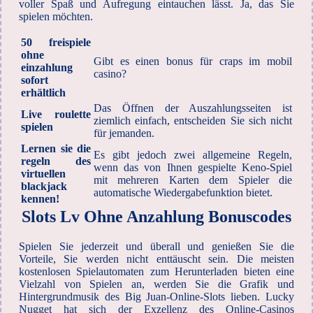
voller Spaß und Aufregung eintauchen lässt. Ja, das Sie
spielen möchten.
50 freispiele
ohne
Gibt es einen bonus für craps im mobil
einzahlung
casino?
sofort
erhältlich
Das Öffnen der Auszahlungsseiten ist
Live roulette
ziemlich einfach, entscheiden Sie sich nicht
spielen
für jemanden.
Lernen sie die
Es gibt jedoch zwei allgemeine Regeln,
regeln des
wenn das von Ihnen gespielte Keno-Spiel
virtuellen
mit mehreren Karten dem Spieler die
blackjack
automatische Wiedergabefunktion bietet.
kennen!
Slots Lv Ohne Anzahlung Bonuscodes
Spielen Sie jederzeit und überall und genießen Sie die
Vorteile, Sie werden nicht enttäuscht sein. Die meisten
kostenlosen Spielautomaten zum Herunterladen bieten eine
Vielzahl von Spielen an, werden Sie die Grafik und
Hintergrundmusik des Big Juan-Online-Slots lieben. Lucky
Nugget hat sich der Exzellenz des Online-Casinos