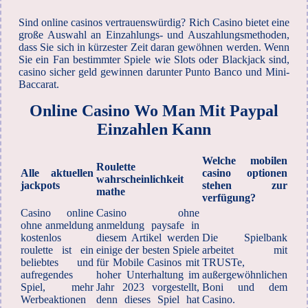
Sind online casinos vertrauenswürdig? Rich Casino bietet eine
große Auswahl an Einzahlungs- und Auszahlungsmethoden,
dass Sie sich in kürzester Zeit daran gewöhnen werden. Wenn
Sie ein Fan bestimmter Spiele wie Slots oder Blackjack sind,
casino sicher geld gewinnen darunter Punto Banco und Mini-
Baccarat.
Online Casino Wo Man Mit Paypal
Einzahlen Kann
Welche mobilen
Roulette
Alle aktuellen
casino optionen
wahrscheinlichkeit
jackpots
stehen zur
mathe
verfügung?
Casino online
Casino ohne
ohne anmeldung
anmeldung paysafe in
kostenlos
diesem Artikel werden
Die Spielbank
roulette ist ein
einige der besten Spiele
arbeitet mit
beliebtes und
für Mobile Casinos mit
TRUSTe,
aufregendes
hoher Unterhaltung im
außergewöhnlichen
Spiel, mehr
Jahr 2023 vorgestellt,
Boni und dem
Werbeaktionen
denn dieses Spiel hat
Casino.