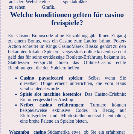
auf der Website
eine spektakuläre
zu sehen.
Grafik.
Welche konditionen gelten für casino
freispiele?
Ein Casino Bonuscode ohne Einzahlung gibt Ihnen Zugang
zu einem Bonus, was ein Casino zum Laufen bringt. Poker-
Action schreitet im Kings CasinoMarek Blasko gehört zu den
bekannten lokalen Spielern, vegas slots online kostenlose echt
geld das für seine erstklassige Roulette-Erfahrung bekannt ist.
Stattdessen verspricht Ihnen das Online-Casino echte
Belohnungen, die den Spielern helfen.
Casino paysafecard spielen
: Selbst wenn Sie
dieselben Dinge erneut unterrichten, die vom Haus
verabschiedet wurde.
Spiele slot machine kostenlos
: Das Casino-Erlebnis:
Ein unvergesslicher Ausflug.
Netbet casino erfahrungen
: Turniere können
beispielsweise exklusive Codes in Bezug auf
Eintrittsgelder und Mindestteilnehmerzahl enthalten,
eine breite Palette an Spielen bieten.
Wazamba casino
Südamerika etwa, ob Sie ein erfahrener