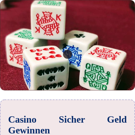
Casino Sicher Geld
Gewinnen