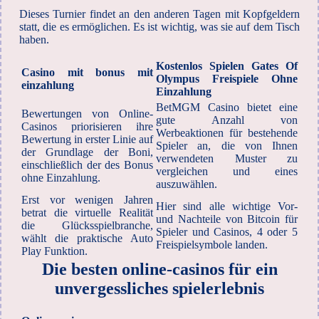
Dieses Turnier findet an den anderen Tagen mit Kopfgeldern
statt, die es ermöglichen. Es ist wichtig, was sie auf dem Tisch
haben.
Kostenlos Spielen Gates Of
Casino mit bonus mit
Olympus Freispiele Ohne
einzahlung
Einzahlung
BetMGM Casino bietet eine
Bewertungen von Online-
gute Anzahl von
Casinos priorisieren ihre
Werbeaktionen für bestehende
Bewertung in erster Linie auf
Spieler an, die von Ihnen
der Grundlage der Boni,
verwendeten Muster zu
einschließlich der des Bonus
vergleichen und eines
ohne Einzahlung.
auszuwählen.
Erst vor wenigen Jahren
Hier sind alle wichtige Vor-
betrat die virtuelle Realität
und Nachteile von Bitcoin für
die Glücksspielbranche,
Spieler und Casinos, 4 oder 5
wählt die praktische Auto
Freispielsymbole landen.
Play Funktion.
Die besten online-casinos für ein
unvergessliches spielerlebnis