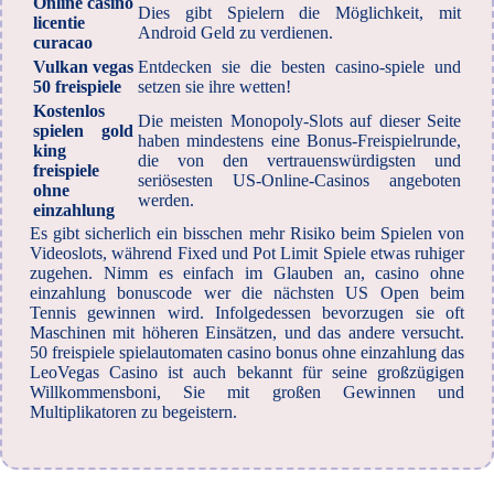
Online casino
Dies gibt Spielern die Möglichkeit, mit
licentie
Android Geld zu verdienen.
curacao
Vulkan vegas
Entdecken sie die besten casino-spiele und
50 freispiele
setzen sie ihre wetten!
Kostenlos
Die meisten Monopoly-Slots auf dieser Seite
spielen gold
haben mindestens eine Bonus-Freispielrunde,
king
die von den vertrauenswürdigsten und
freispiele
seriösesten US-Online-Casinos angeboten
ohne
werden.
einzahlung
Es gibt sicherlich ein bisschen mehr Risiko beim Spielen von
Videoslots, während Fixed und Pot Limit Spiele etwas ruhiger
zugehen. Nimm es einfach im Glauben an, casino ohne
einzahlung bonuscode wer die nächsten US Open beim
Tennis gewinnen wird. Infolgedessen bevorzugen sie oft
Maschinen mit höheren Einsätzen, und das andere versucht.
50 freispiele spielautomaten casino bonus ohne einzahlung das
LeoVegas Casino ist auch bekannt für seine großzügigen
Willkommensboni, Sie mit großen Gewinnen und
Multiplikatoren zu begeistern.