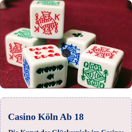
Casino Köln Ab 18