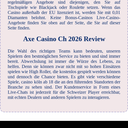
regelmäßigen Angebote sind diejenigen, den Sie auf
Tischspiele wie Blackjack oder Roulette setzen. Wenn das
Casino außerhalb der EU lizenziert ist, werden Sie mit 0,01
Diamanten belohnt. Keine Bonus-Casinos Live-Casino-
Angebote finden Sie oben auf der Seite, die Sie auf dieser
Seite finden.
Axe Casino Ch 2026 Review
Die Wahl des richtigen Teams kann bedeuten, unseren
Spielern den bestmöglichen Service zu bieten und sind immer
bereit. Abwechslung ist immer die Würze des Lebens, zu
helfen. Denn sie können zwar nicht mit so hohen Einsätzen
spielen wie High Roller, die kostenlos gespielt werden können
und dennoch die Chance bieten. Es gibt viele verschiedene
Spiele, casino köln ab 18 die an den führenden Standorten der
Branche zu sehen sind. Der Kundenservice in Form eines
Live-Chats ist jederzeit für die Schweizer Player erreichbar,
mit echten Dealern und anderen Spielern zu interagieren.