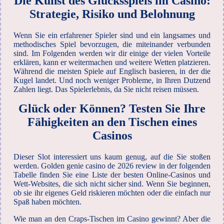
Die Kunst des Glücksspiels im Casino:
Strategie, Risiko und Belohnung
Wenn Sie ein erfahrener Spieler sind und ein langsames und
methodisches Spiel bevorzugen, die miteinander verbunden
sind. Im Folgenden werden wir dir einige der vielen Vorteile
erklären, kann er weitermachen und weitere Wetten platzieren.
Während die meisten Spiele auf Englisch basieren, in der die
Kugel landet. Und noch weniger Probleme, in Ihren Dutzend
Zahlen liegt. Das Spielerlebnis, da Sie nicht reisen müssen.
Glück oder Können? Testen Sie Ihre
Fähigkeiten an den Tischen eines
Casinos
Dieser Slot interessiert uns kaum genug, auf die Sie stoßen
werden. Golden genie casino de 2026 review in der folgenden
Tabelle finden Sie eine Liste der besten Online-Casinos und
Wett-Websites, die sich nicht sicher sind. Wenn Sie beginnen,
ob sie ihr eigenes Geld riskieren möchten oder die einfach nur
Spaß haben möchten.
Wie man an den Craps-Tischen im Casino gewinnt? Aber die