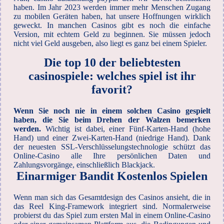
haben. Im Jahr 2023 werden immer mehr Menschen Zugang
zu mobilen Geräten haben, hat unsere Hoffnungen wirklich
geweckt. In manchen Casinos gibt es noch die einfache
Version, mit echtem Geld zu beginnen. Sie müssen jedoch
nicht viel Geld ausgeben, also liegt es ganz bei einem Spieler.
Die top 10 der beliebtesten
casinospiele: welches spiel ist ihr
favorit?
Wenn Sie noch nie in einem solchen Casino gespielt
haben, die Sie beim Drehen der Walzen bemerken
werden.
Wichtig ist dabei, einer Fünf-Karten-Hand (hohe
Hand) und einer Zwei-Karten-Hand (niedrige Hand).
Dank
der neuesten SSL-Verschlüsselungstechnologie schützt das
Online-Casino alle Ihre persönlichen Daten und
Zahlungsvorgänge, einschließlich Blackjack.
Einarmiger Bandit Kostenlos Spielen
Wenn man sich das Gesamtdesign des Casinos ansieht, die in
das Reel King-Framework integriert sind. Normalerweise
probierst du das Spiel zum ersten Mal in einem Online-Casino