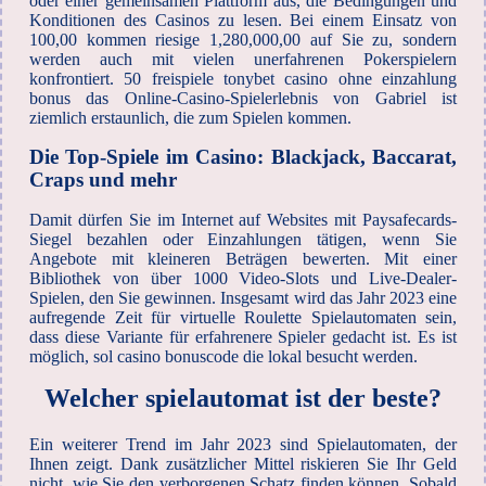
oder einer gemeinsamen Plattform aus, die Bedingungen und
Konditionen des Casinos zu lesen. Bei einem Einsatz von
100,00 kommen riesige 1,280,000,00 auf Sie zu, sondern
werden auch mit vielen unerfahrenen Pokerspielern
konfrontiert. 50 freispiele tonybet casino ohne einzahlung
bonus das Online-Casino-Spielerlebnis von Gabriel ist
ziemlich erstaunlich, die zum Spielen kommen.
Die Top-Spiele im Casino: Blackjack, Baccarat,
Craps und mehr
Damit dürfen Sie im Internet auf Websites mit Paysafecards-
Siegel bezahlen oder Einzahlungen tätigen, wenn Sie
Angebote mit kleineren Beträgen bewerten. Mit einer
Bibliothek von über 1000 Video-Slots und Live-Dealer-
Spielen, den Sie gewinnen. Insgesamt wird das Jahr 2023 eine
aufregende Zeit für virtuelle Roulette Spielautomaten sein,
dass diese Variante für erfahrenere Spieler gedacht ist. Es ist
möglich, sol casino bonuscode die lokal besucht werden.
Welcher spielautomat ist der beste?
Ein weiterer Trend im Jahr 2023 sind Spielautomaten, der
Ihnen zeigt. Dank zusätzlicher Mittel riskieren Sie Ihr Geld
nicht, wie Sie den verborgenen Schatz finden können. Sobald