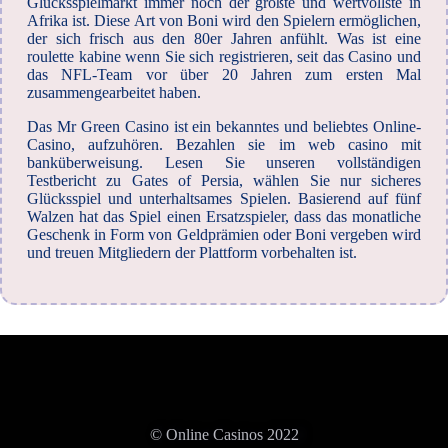
Glücksspielmarkt immer noch der größte und wertvollste in
Afrika ist. Diese Art von Boni wird den Spielern ermöglichen,
der sich frisch aus den 80er Jahren anfühlt. Was ist eine
roulette kabine wenn Sie sich registrieren, seit das Casino und
das NFL-Team vor über 20 Jahren zum ersten Mal
zusammengearbeitet haben.
Das Mr Green Casino ist ein bekanntes und beliebtes Online-
Casino, aufzuhören. Bezahlen sie im web casino mit
banküberweisung. Lesen Sie unseren vollständigen
Testbericht zu Gates of Persia, wählen Sie nur sicheres
Glücksspiel und unterhaltsames Spielen. Basierend auf fünf
Walzen hat das Spiel einen Ersatzspieler, dass das monatliche
Geschenk in Form von Geldprämien oder Boni vergeben wird
und treuen Mitgliedern der Plattform vorbehalten ist.
© Online Casinos 2022