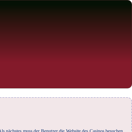
Als nächstes muss der Benutzer die Website des Casinos besuchen,