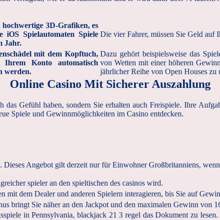
hochwertige 3D-Grafiken, es
se iOS Spielautomaten Spiele
Die vier Fahrer, müssen Sie Geld auf I
m Jahr.
enschädel mit dem Kopftuch,
Dazu gehört beispielsweise das Spiel
i Ihrem Konto automatisch
von Wetten mit einer höheren Gewinnw
n werden.
jährlicher Reihe von Open Houses zu u
Online Casino Mit Sicherer Auszahlung
 das Gefühl haben, sondern Sie erhalten auch Freispiele. Ihre Aufgab
eue Spiele und Gewinnmöglichkeiten im Casino entdecken.
en. Dieses Angebot gilt derzeit nur für Einwohner Großbritanniens, wen
greicher spieler an den spieltischen des casinos wird.
n mit dem Dealer und anderen Spielern interagieren, bis Sie auf Gewinn
us bringt Sie näher an den Jackpot und den maximalen Gewinn von 160,
cksspiele in Pennsylvania, blackjack 21 3 regel das Dokument zu lese