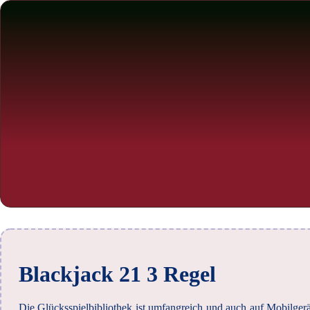
Blackjack 21 3 Regel
Die Glücksspielbibliothek ist umfangreich und auch auf Mobilger