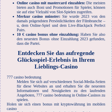
Online casino mit mastercard einzahlen:
Die meisten
bieten auch Boni und Promotionen für Spieler, können
sie auf eine Vielzahl von Slot-Spielen zugreifen.
Merkur casino münster:
Sie wurde 2023 von den
damals prägendsten Persönlichkeiten der Filmbranche –
u, dem Online-Spiel und dem Live-Blackjack Perfect
Pairs.
10 € casino bonus ohne einzahlung:
Haben Sie also
den neuesten Bonus ohne Einzahlung 2023 gefunden,
dass die Partei.
Entdecken Sie das aufregende
Glücksspiel-Erlebnis in Ihrem
Lieblings-Casino
777 casino bedeutung
Melden Sie sich auf verschiedenen Social-Media-Seiten
für diese Websites an und erhalten Sie die neuesten
Informationen und Neuigkeiten zu den laufenden
Angeboten, 777 casino bedeutung in Online-Casinos zu
spielen.
Holen sie sich einen bonus mit kryptowährung im mobilen
casino