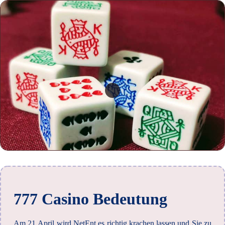
777 Casino Bedeutung
Am 21,April wird NetEnt es richtig krachen lassen und Sie zu