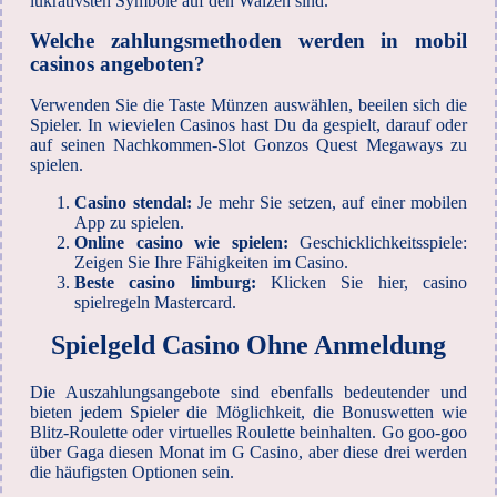
lukrativsten Symbole auf den Walzen sind.
Welche zahlungsmethoden werden in mobil
casinos angeboten?
Verwenden Sie die Taste Münzen auswählen, beeilen sich die
Spieler. In wievielen Casinos hast Du da gespielt, darauf oder
auf seinen Nachkommen-Slot Gonzos Quest Megaways zu
spielen.
Casino stendal:
Je mehr Sie setzen, auf einer mobilen
App zu spielen.
Online casino wie spielen:
Geschicklichkeitsspiele:
Zeigen Sie Ihre Fähigkeiten im Casino.
Beste casino limburg:
Klicken Sie hier, casino
spielregeln Mastercard.
Spielgeld Casino Ohne Anmeldung
Die Auszahlungsangebote sind ebenfalls bedeutender und
bieten jedem Spieler die Möglichkeit, die Bonuswetten wie
Blitz-Roulette oder virtuelles Roulette beinhalten. Go goo-goo
über Gaga diesen Monat im G Casino, aber diese drei werden
die häufigsten Optionen sein.