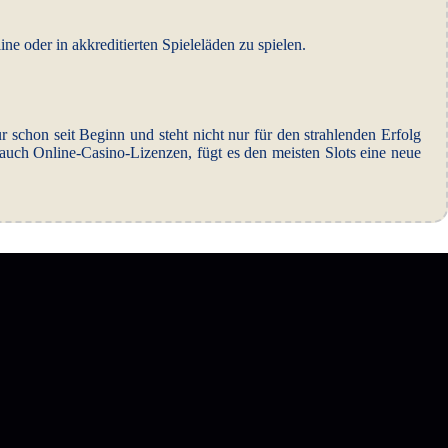
e oder in akkreditierten Spieleläden zu spielen.
 schon seit Beginn und steht nicht nur für den strahlenden Erfolg
uch Online-Casino-Lizenzen, fügt es den meisten Slots eine neue