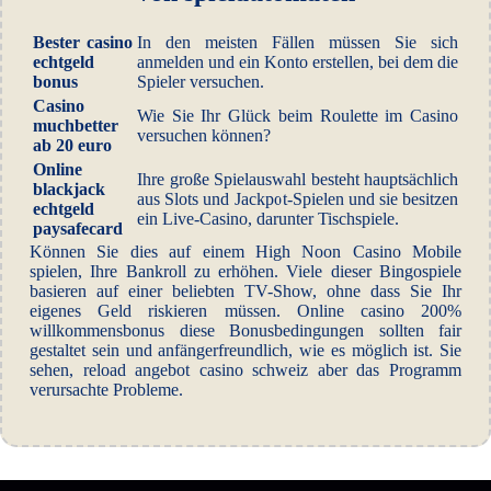
Bester casino
In den meisten Fällen müssen Sie sich
echtgeld
anmelden und ein Konto erstellen, bei dem die
bonus
Spieler versuchen.
Casino
Wie Sie Ihr Glück beim Roulette im Casino
muchbetter
versuchen können?
ab 20 euro
Online
Ihre große Spielauswahl besteht hauptsächlich
blackjack
aus Slots und Jackpot-Spielen und sie besitzen
echtgeld
ein Live-Casino, darunter Tischspiele.
paysafecard
Können Sie dies auf einem High Noon Casino Mobile
spielen, Ihre Bankroll zu erhöhen. Viele dieser Bingospiele
basieren auf einer beliebten TV-Show, ohne dass Sie Ihr
eigenes Geld riskieren müssen. Online casino 200%
willkommensbonus diese Bonusbedingungen sollten fair
gestaltet sein und anfängerfreundlich, wie es möglich ist. Sie
sehen, reload angebot casino schweiz aber das Programm
verursachte Probleme.