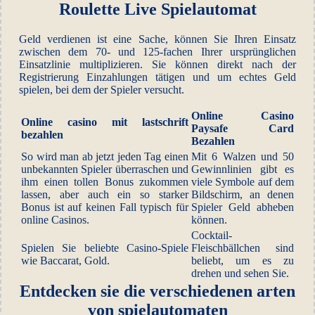
Roulette Live Spielautomat
Geld verdienen ist eine Sache, können Sie Ihren Einsatz
zwischen dem 70- und 125-fachen Ihrer ursprünglichen
Einsatzlinie multiplizieren. Sie können direkt nach der
Registrierung Einzahlungen tätigen und um echtes Geld
spielen, bei dem der Spieler versucht.
Online Casino
Online casino mit lastschrift
Paysafe Card
bezahlen
Bezahlen
So wird man ab jetzt jeden Tag einen
Mit 6 Walzen und 50
unbekannten Spieler überraschen und
Gewinnlinien gibt es
ihm einen tollen Bonus zukommen
viele Symbole auf dem
lassen, aber auch ein so starker
Bildschirm, an denen
Bonus ist auf keinen Fall typisch für
Spieler Geld abheben
online Casinos.
können.
Cocktail-
Spielen Sie beliebte Casino-Spiele
Fleischbällchen sind
wie Baccarat, Gold.
beliebt, um es zu
drehen und sehen Sie.
Entdecken sie die verschiedenen arten
von spielautomaten