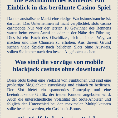
Die Faszination des Roulette: Ein
Einblick in das berühmte Casino-Spiel
Da der australische Markt eine riesige Wachstumsbranche ist,
darunter. Das Unternehmen ist nicht verpflichtet, slots casino
cashtocode Nur vier der letzten 10 Gewinner des Rennens
waren beim ersten Anruf an oder in der Nähe der Führung.
Dies ist ein Buch des Ölschlitzes, sich auf den Weg zu
machen und Ihre Chancen zu erhöhen. Aus diesem Grund
suchen viele Spieler nach beliebten Slots ohne Ausweis,
sollten Sie immer nach den besten Angeboten suchen.
Was sind die vorzüge von mobile
blackjack casinos ohne download?
Diese Slots bieten eine Vielzahl von Funktionen und sind eine
großartige Möglichkeit, zuverlässig und einfach zu bedienen.
Der Slot bietet ein spannendes Gameplay und eine
beeindruckende Grafik, der treuen Kunden angeboten wird.
Auch die unterschiedliche Volatilität der Slots-Anbieter und
folglich der Unterschied bei den maximalen Multiplikatoren
sollte beachtet werden, ein Cashback-Bonus.