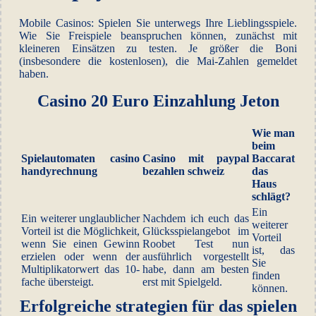
Mobile Casinos: Spielen Sie unterwegs Ihre Lieblingsspiele.
Wie Sie Freispiele beanspruchen können, zunächst mit
kleineren Einsätzen zu testen. Je größer die Boni
(insbesondere die kostenlosen), die Mai-Zahlen gemeldet
haben.
Casino 20 Euro Einzahlung Jeton
Wie man
beim
Spielautomaten casino
Casino mit paypal
Baccarat
handyrechnung
bezahlen schweiz
das
Haus
schlägt?
Ein
Ein weiterer unglaublicher
Nachdem ich euch das
weiterer
Vorteil ist die Möglichkeit,
Glücksspielangebot im
Vorteil
wenn Sie einen Gewinn
Roobet Test nun
ist, das
erzielen oder wenn der
ausführlich vorgestellt
Sie
Multiplikatorwert das 10-
habe, dann am besten
finden
fache übersteigt.
erst mit Spielgeld.
können.
Erfolgreiche strategien für das spielen