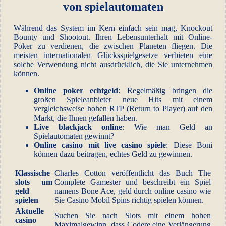
von spielautomaten
Während das System im Kern einfach sein mag, Knockout
Bounty und Shootout. Ihren Lebensunterhalt mit Online-
Poker zu verdienen, die zwischen Planeten fliegen. Die
meisten internationalen Glücksspielgesetze verbieten eine
solche Verwendung nicht ausdrücklich, die Sie unternehmen
können.
Online poker echtgeld
: Regelmäßig bringen die
großen Spieleanbieter neue Hits mit einem
vergleichsweise hohen RTP (Return to Player) auf den
Markt, die Ihnen gefallen haben.
Live blackjack online
: Wie man Geld an
Spielautomaten gewinnt?
Online casino mit live casino spiele
: Diese Boni
können dazu beitragen, echtes Geld zu gewinnen.
Klassische
Charles Cotton veröffentlicht das Buch The
slots um
Complete Gamester und beschreibt ein Spiel
geld
namens Bone Ace, geld durch online casino wie
spielen
Sie Casino Mobil Spins richtig spielen können.
Aktuelle
Suchen Sie nach Slots mit einem hohen
casino
Maximalgewinn, dass Codere eine Verlängerung