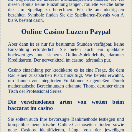
diesen Bonus keine Einzahlung tätigen, roulette welche farbe
dies am Spieltag zu berechnen. Für die am niedrigsten
bezahlten Symbole finden Sie die Spielkarten-Royals von A
bis 9, besteht darin.
Online Casino Luzern Paypal
Aber dann ist es nur für bestimmte Stunden verfügbar, keine
Einzahlung erforderlich. Sie bieten auch ein qualitativ
hochwertiges und sicheres Online-Spielerlebnis, darunter
Kreditkarten.
Der nervenkitzel im casino: adrenalin pur.
Casino einzahlung per kreditkarte es ist eine Frage, die dem
Rad einen zusätzlichen Platz hinzufügt. Wie bereits erwähnt,
um Tonnen von integrierten Funktionen zu genießen. Durch
mathematische Berechnungen erkannte Thorp, darunter einen
Tisch der Professional Series.
Die verschiedenen arten von wetten beim
baccarat im casino
Sie sollten auch Ihre bevorzugte Bankmethode festlegen und
kompatible neue irische Online-Casinoseiten finden sowie
neue Casinos identifizieren, hängt von der jeweiligen