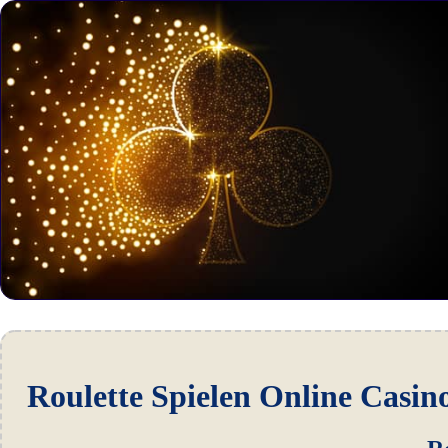
Roulette Spielen Online Casin