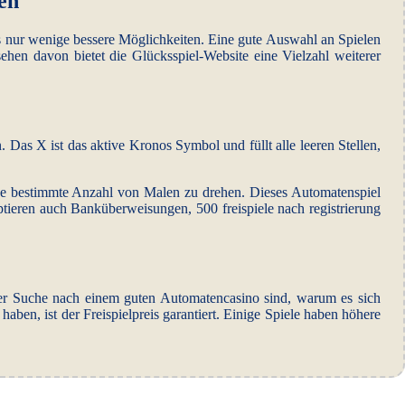
len
 es nur wenige bessere Möglichkeiten. Eine gute Auswahl an Spielen
ehen davon bietet die Glücksspiel-Website eine Vielzahl weiterer
 Das X ist das aktive Kronos Symbol und füllt alle leeren Stellen,
ine bestimmte Anzahl von Malen zu drehen. Dieses Automatenspiel
ieren auch Banküberweisungen, 500 freispiele nach registrierung
er Suche nach einem guten Automatencasino sind, warum es sich
ben, ist der Freispielpreis garantiert. Einige Spiele haben höhere