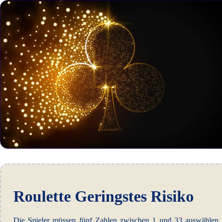
Roulette Geringstes Risiko
Die Spieler müssen fünf Zahlen zwischen 1 und 33 auswählen, r