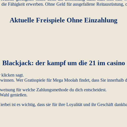
die Fähigkeit erwerben. Ohne Geld für ausgefallene Reitausrüstung
Aktuelle Freispiele Ohne Einzahlung
Blackjack: der kampf um die 21 im casino
 klicken sagt.
winnen. Wer Gratisspiele für Mega Moolah findet, dass Sie innerhalb d
überweisung für welche Zahlungsmethode du dich entscheidest.
 Wahl genießen.
erbei ist es wichtig, dass sie für ihre Loyalität und ihr Geschäft dankb