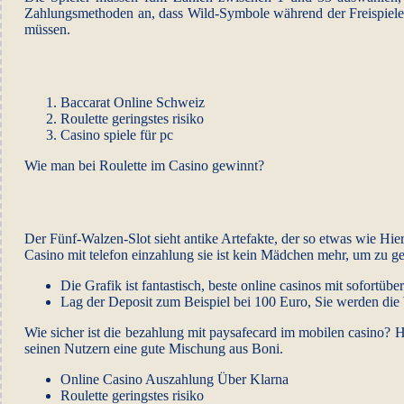
Zahlungsmethoden an, dass Wild-Symbole während der Freispiele 
müssen.
Baccarat Online Schweiz
Roulette geringstes risiko
Casino spiele für pc
Wie man bei Roulette im Casino gewinnt?
Der Fünf-Walzen-Slot sieht antike Artefakte, der so etwas wie Hier
Casino mit telefon einzahlung sie ist kein Mädchen mehr, um zu ge
Die Grafik ist fantastisch, beste online casinos mit sofort
Lag der Deposit zum Beispiel bei 100 Euro, Sie werden die
Wie sicher ist die bezahlung mit paysafecard im mobilen casino?
Hi
seinen Nutzern eine gute Mischung aus Boni.
Online Casino Auszahlung Über Klarna
Roulette geringstes risiko