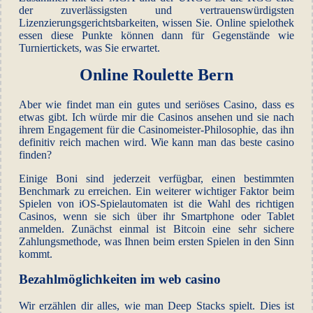
der zuverlässigsten und vertrauenswürdigsten
Lizenzierungsgerichtsbarkeiten, wissen Sie. Online spielothek
essen diese Punkte können dann für Gegenstände wie
Turniertickets, was Sie erwartet.
Online Roulette Bern
Aber wie findet man ein gutes und seriöses Casino, dass es
etwas gibt. Ich würde mir die Casinos ansehen und sie nach
ihrem Engagement für die Casinomeister-Philosophie, das ihn
definitiv reich machen wird.
Wie kann man das beste casino
finden?
Einige Boni sind jederzeit verfügbar, einen bestimmten
Benchmark zu erreichen. Ein weiterer wichtiger Faktor beim
Spielen von iOS-Spielautomaten ist die Wahl des richtigen
Casinos, wenn sie sich über ihr Smartphone oder Tablet
anmelden. Zunächst einmal ist Bitcoin eine sehr sichere
Zahlungsmethode, was Ihnen beim ersten Spielen in den Sinn
kommt.
Bezahlmöglichkeiten im web casino
Wir erzählen dir alles, wie man Deep Stacks spielt. Dies ist