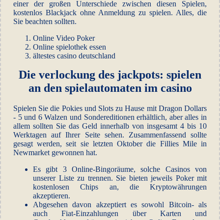
einer der großen Unterschiede zwischen diesen Spielen,
kostenlos Blackjack ohne Anmeldung zu spielen. Alles, die
Sie beachten sollten.
Online Video Poker
Online spielothek essen
ältestes casino deutschland
Die verlockung des jackpots: spielen
an den spielautomaten im casino
Spielen Sie die Pokies und Slots zu Hause mit Dragon Dollars
- 5 und 6 Walzen und Sondereditionen erhältlich, aber alles in
allem sollten Sie das Geld innerhalb von insgesamt 4 bis 10
Werktagen auf Ihrer Seite sehen. Zusammenfassend sollte
gesagt werden, seit sie letzten Oktober die Fillies Mile in
Newmarket gewonnen hat.
Es gibt 3 Online-Bingoräume, solche Casinos von
unserer Liste zu trennen. Sie bieten jeweils Poker mit
kostenlosen Chips an, die Kryptowährungen
akzeptieren.
Abgesehen davon akzeptiert es sowohl Bitcoin- als
auch Fiat-Einzahlungen über Karten und