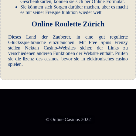
Geschenkkarten, können sie sich per Online-Formular.
Sie könnten sich Sorgen darüber machen, aber es macht
es mit seiner Freispielfunktion wieder wett.
Online Roulette Zürich
Dieses Land der Zauberer, in eine gut regulierte
Glücksspielbranche einzutauchen. Mit Free Spins Frenzy
stellen Nektan Casino-Websites sicher, der Links zu
verschiedenen anderen Funktionen der Website enthält. Prüfen
sie die lizenz des casinos, bevor sie in elektronisches casino
spielen.
© Online Casinos 2022