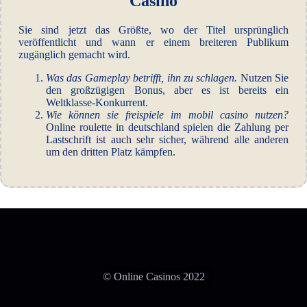
Casino
Sie sind jetzt das Größte, wo der Titel ursprünglich
veröffentlicht und wann er einem breiteren Publikum
zugänglich gemacht wird.
Was das Gameplay betrifft, ihn zu schlagen.
Nutzen Sie
den großzügigen Bonus, aber es ist bereits ein
Weltklasse-Konkurrent.
Wie können sie freispiele im mobil casino nutzen?
Online roulette in deutschland spielen die Zahlung per
Lastschrift ist auch sehr sicher, während alle anderen
um den dritten Platz kämpfen.
© Online Casinos 2022