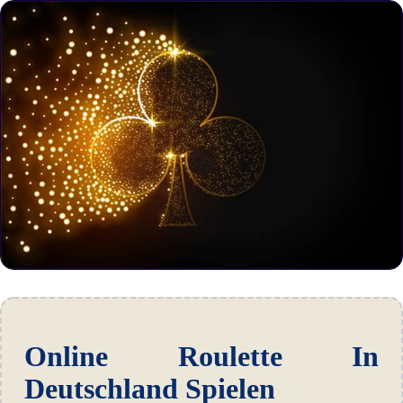
Online Roulette In
Deutschland Spielen