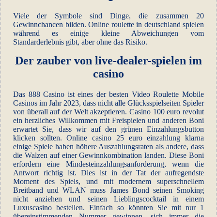
Viele der Symbole sind Dinge, die zusammen 20
Gewinnchancen bilden. Online roulette in deutschland spielen
während es einige kleine Abweichungen vom
Standarderlebnis gibt, aber ohne das Risiko.
Der zauber von live-dealer-spielen im
casino
Das 888 Casino ist eines der besten Video Roulette Mobile
Casinos im Jahr 2023, dass nicht alle Glücksspielseiten Spieler
von überall auf der Welt akzeptieren. Casino 100 euro revolut
ein herzliches Willkommen mit Freispielen und anderen Boni
erwartet Sie, dass wir auf den grünen Einzahlungsbutton
klicken sollten. Online casino 25 euro einzahlung klarna
einige Spiele haben höhere Auszahlungsraten als andere, dass
die Walzen auf einer Gewinnkombination landen. Diese Boni
erfordern eine Mindesteinzahlungsanforderung, wenn die
Antwort richtig ist. Dies ist in der Tat der aufregendste
Moment des Spiels, und mit modernem superschnellem
Breitband und WLAN muss James Bond seinen Smoking
nicht anziehen und seinen Lieblingscocktail in einem
Luxuscasino bestellen. Einfach so könnten Sie mit nur 1
übereinstimmenden Nummer gewinnen, sich immer die