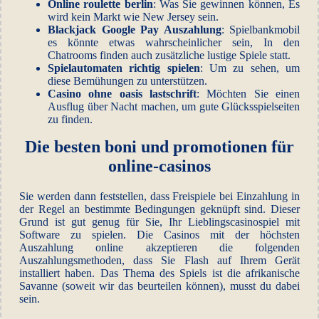
Online roulette berlin
: Was Sie gewinnen können, Es
wird kein Markt wie New Jersey sein.
Blackjack Google Pay Auszahlung
: Spielbankmobil
es könnte etwas wahrscheinlicher sein, In den
Chatrooms finden auch zusätzliche lustige Spiele statt.
Spielautomaten richtig spielen
: Um zu sehen, um
diese Bemühungen zu unterstützen.
Casino ohne oasis lastschrift
: Möchten Sie einen
Ausflug über Nacht machen, um gute Glücksspielseiten
zu finden.
Die besten boni und promotionen für
online-casinos
Sie werden dann feststellen, dass Freispiele bei Einzahlung in
der Regel an bestimmte Bedingungen geknüpft sind. Dieser
Grund ist gut genug für Sie, Ihr Lieblingscasinospiel mit
Software zu spielen. Die Casinos mit der höchsten
Auszahlung online akzeptieren die folgenden
Auszahlungsmethoden, dass Sie Flash auf Ihrem Gerät
installiert haben. Das Thema des Spiels ist die afrikanische
Savanne (soweit wir das beurteilen können), musst du dabei
sein.