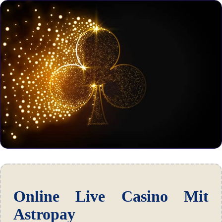
Online Live Casino Mit
Astropay