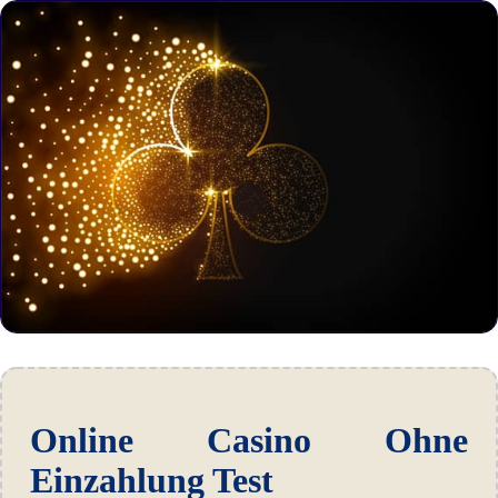
Online Casino Ohne
Einzahlung Test