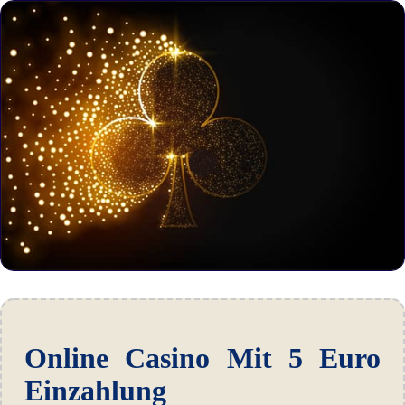
Online Casino Mit 5 Euro
Einzahlung