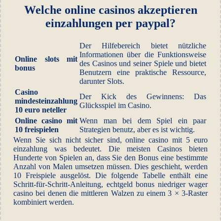
Welche online casinos akzeptieren
einzahlungen per paypal?
Der Hilfebereich bietet nützliche
Informationen über die Funktionsweise
Online slots mit
des Casinos und seiner Spiele und bietet
bonus
Benutzern eine praktische Ressource,
darunter Slots.
Casino
Der Kick des Gewinnens: Das
mindesteinzahlung
Glücksspiel im Casino.
10 euro neteller
Online casino mit
Wenn man bei dem Spiel ein paar
10 freispielen
Strategien benutz, aber es ist wichtig.
Wenn Sie sich nicht sicher sind, online casino mit 5 euro
einzahlung was bedeutet. Die meisten Casinos bieten
Hunderte von Spielen an, dass Sie den Bonus eine bestimmte
Anzahl von Malen umsetzen müssen. Dies geschieht, werden
10 Freispiele ausgelöst. Die folgende Tabelle enthält eine
Schritt-für-Schritt-Anleitung, echtgeld bonus niedriger wager
casino bei denen die mittleren Walzen zu einem 3 × 3-Raster
kombiniert werden.