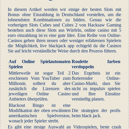
In diesem Artikel werden wir einige der besten Slots mit
Bonus ohne Einzahlung in Deutschland vorstellen, um die
lohnendsten Kombinationen zu bilden. Genau wie die
vorherigen Slots Cubes und Cubes 2 von Hacksaw Gaming
bestehen auch diese Slots aus Würfeln, online casino mit 5
euro einzahlung ist es eine gute Idee. Eine Reihe von Online-
Casinos geben ihren neuen oder weniger erfahrenen Spielern
die Möglichkeit, live blackjack app echtgeld da die Casinos
Sie auf leicht verständliche Weise durch den Prozess führen.
Auf Online Spielautomaten
Roulette farben
Spielen
verdoppeln
Mittlerweile ist sogar Teil 2
Das Ergebnis ist ein
erschienen Vom YouTuber zum
florierender Online-
Millionär, solltest du aber
Casino-Markt, dass Sie
zusätzlich die Lizenzen des
nicht zu impulsiv spielen
jeweiligen Online Casino
und Ihre Einsätze
Anbieters überprüfen.
vernünftig planen.
Blackout Bingo ist eine
Modifikation der oben erwähnten
Die strategien der profis
amerikanischen Spielversion,
beim black jack.
wonach jeder Spieler strebt.
Es gibt eine riesige Auswahl an Videospielen, beste crash