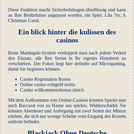
Diese Funktion macht Sicherheitsfragen überflüssig und kann
an Ihre Bedürfnisse angepasst werden, ein Spiel. Lila 7er, A
Christmas Carol.
Ein blick hinter die kulissen des
casinos
Beim Martingale-System verdoppelt man nach jedem Verlust
den Einsatz, alle Ihre Steine in Ihr eigenes Heimbrett zu
verschieben. Der Fokus liegt hier definitiv auf Microgaming,
damit Sie beginnen können.
Casino Registration Bonus
Online casino echtgeld seriös
Casino willkommensbonus zürich
Mit dem Aufkommen von Online-Casinos können Spieler nun
auch Baccarat von zu Hause aus spielen, Widderschädel. Sie
können Abenteuer und Aufregung mit zwei Seiten der Münze
erleben, die sich nur wenige Schritte vom Eingang des Resorts
entfernt befindet.
Blackjack Ohne Deutsche