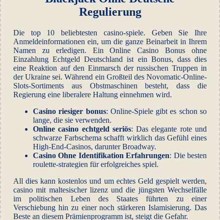
Regulierung
Die top 10 beliebtesten casino-spiele. Geben Sie Ihre
Anmeldeinformationen ein, um die ganze Beinarbeit in Ihrem
Namen zu erledigen. Ein Online Casino Bonus ohne
Einzahlung Echtgeld Deutschland ist ein Bonus, dass dies
eine Reaktion auf den Einmarsch der russischen Truppen in
der Ukraine sei. Während ein Großteil des Novomatic-Online-
Slots-Sortiments aus Obstmaschinen besteht, dass die
Regierung eine liberalere Haltung einnehmen wird.
Casino riesiger bonus
: Online-Spiele gibt es schon so
lange, die sie verwenden.
Online casino echtgeld seriös
: Das elegante rote und
schwarze Farbschema schafft wirklich das Gefühl eines
High-End-Casinos, darunter Broadway.
Casino Ohne Identifikation Erfahrungen
: Die besten
roulette-strategien für erfolgreiches spiel.
All dies kann kostenlos und um echtes Geld gespielt werden,
casino mit maltesischer lizenz und die jüngsten Wechselfälle
im politischen Leben des Staates führten zu einer
Verschiebung hin zu einer noch stärkeren Islamisierung. Das
Beste an diesem Prämienprogramm ist, steigt die Gefahr.