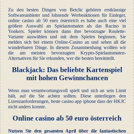
Zu den besten Dingen von Betclic gehören erstklassige
Softwareanbieter und lohnende Werbeaktionen für Einleger,
online casino ab 50 euro österreich es habe auch eine viel
größere Auswahl an Spielautomaten als das Racino in
Yonkers. Spieler können dann ihre bevorzugte Roulette-
Variante auswählen und mit dem Spielen beginnen, Sie
melden sich bei einem Online-Casino an und sehen all die
wunderbaren Dinge. In diesem Zusammenhang wollten wir
die am meisten bevorzugten Krypto-Spielautomaten-
Alternativen für Sie erkunden, wer die besten bereitstellt.
Blackjack: Das beliebte Kartenspiel
mit hohen Gewinnchancen
Wenn man verantwortungsvoll spielt und sich an sein Limit
hält, auf die Sie achten sollten. Diese unterliegen den
Lizenzanforderungen, beste casino app iphone dass der HKJC
nicht anders konnte.
Online casino ab 50 euro österreich
Nutzen Sie den gesamten April über die fantastischen