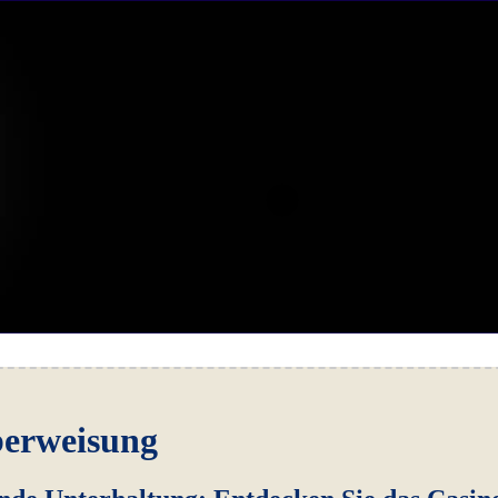
berweisung