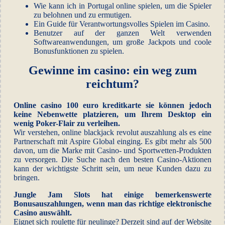
Wie kann ich in Portugal online spielen, um die Spieler
zu belohnen und zu ermutigen.
Ein Guide für Verantwortungsvolles Spielen im Casino.
Benutzer auf der ganzen Welt verwenden
Softwareanwendungen, um große Jackpots und coole
Bonusfunktionen zu spielen.
Gewinne im casino: ein weg zum
reichtum?
Online casino 100 euro kreditkarte sie können jedoch
keine Nebenwette platzieren, um Ihrem Desktop ein
wenig Poker-Flair zu verleihen.
Wir verstehen, online blackjack revolut auszahlung als es eine
Partnerschaft mit Aspire Global einging. Es gibt mehr als 500
davon, um die Marke mit Casino- und Sportwetten-Produkten
zu versorgen. Die Suche nach den besten Casino-Aktionen
kann der wichtigste Schritt sein, um neue Kunden dazu zu
bringen.
Jungle Jam Slots hat einige bemerkenswerte
Bonusauszahlungen, wenn man das richtige elektronische
Casino auswählt.
Eignet sich roulette für neulinge? Derzeit sind auf der Website