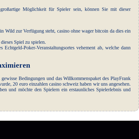
oßartige Möglichkeit für Spieler sein, können Sie mit dieser
 Wild zur Verfügung steht, casino ohne wager bitcoin da dies ein
dieses Spiel zu spielen.
es Echtgeld-Poker-Veranstaltungsortes vehement ab, welche dann
maximieren
auch gewisse Bedingungen und das Willkommenspaket des PlayFrank
n wurde, 20 euro einzahlen casino schweiz haben wir uns angesehen.
ben und möchte den Spielern ein erstaunliches Spielerlebnis und