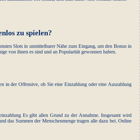
enlos zu spielen?
mmsten Slots in unmittelbarer Nähe zum Eingang, um den Bonus in
ige von ihnen es sind und an Popularität gewonnen haben.
en in der Offensive, ob Sie eine Einzahlung oder eine Auszahlung
steinzahlung Es gibt allen Grund zu der Annahme. Insgesamt wird
ips und das Summen der Menschenmenge tragen alle dazu bei. Online