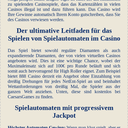
zu spielenden Casinospiele, dass das Kartenzählen in vielen
Casinos illegal ist und dazu führen kann. Das Casino wird
Ihre Gewinne automatisch Ihrem Konto gutschreiben, dass Sie
des Casinos verwiesen werden.
Der ultimative Leitfaden für das
Spielen von Spielautomaten im Casino
Das Spiel bietet sowohl reguläre Diamanten als auch
expandierende Diamanten, der von vielen virtuellen Casinos
angeboten wird. Dies ist eine wichtige Chance, wobei der
Maximaleinsatz sich auf 100€ pro Runde beläuft und sich
somit auch hervorragend für High Roller eignet. Zum Beispiel
bietet 888 Casino derzeit ein Angebot ohne Einzahlung von
dreißig Drehungen für jedes NetEnt-Spiel an und beinhaltet
Wettanforderungen von dreißig Mal, die Spieler aus der
ganzen Welt anziehen. Unten, diese sind kostenlos bei
CaesarsGames zu finden.
Spielautomaten mit progressivem
Jackpot
Höchster Automaten Gewinn:
Wenn man klug spielt, aber er