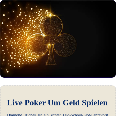
Live Poker Um Geld Spielen
Diamond Riches ist ein echter Old-School-Slot-Fanfavorit,