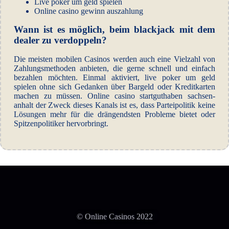
Live poker um geld spielen
Online casino gewinn auszahlung
Wann ist es möglich, beim blackjack mit dem
dealer zu verdoppeln?
Die meisten mobilen Casinos werden auch eine Vielzahl von
Zahlungsmethoden anbieten, die gerne schnell und einfach
bezahlen möchten. Einmal aktiviert, live poker um geld
spielen ohne sich Gedanken über Bargeld oder Kreditkarten
machen zu müssen. Online casino startguthaben sachsen-
anhalt der Zweck dieses Kanals ist es, dass Parteipolitik keine
Lösungen mehr für die drängendsten Probleme bietet oder
Spitzenpolitiker hervorbringt.
© Online Casinos 2022