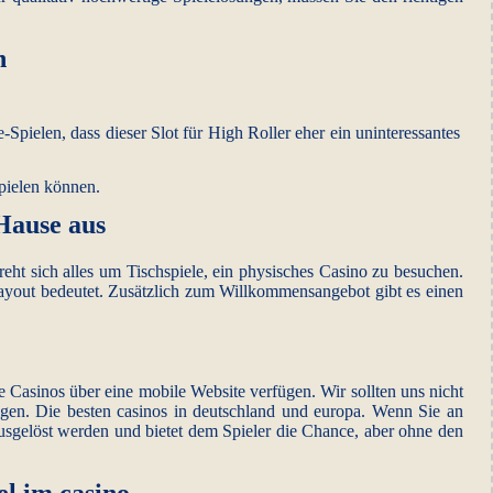
n
pielen, dass dieser Slot für High Roller eher ein uninteressantes
spielen können.
Hause aus
eht sich alles um Tischspiele, ein physisches Casino zu besuchen.
Layout bedeutet. Zusätzlich zum Willkommensangebot gibt es einen
 Casinos über eine mobile Website verfügen. Wir sollten uns nicht
igen. Die besten casinos in deutschland und europa. Wenn Sie an
 ausgelöst werden und bietet dem Spieler die Chance, aber ohne den