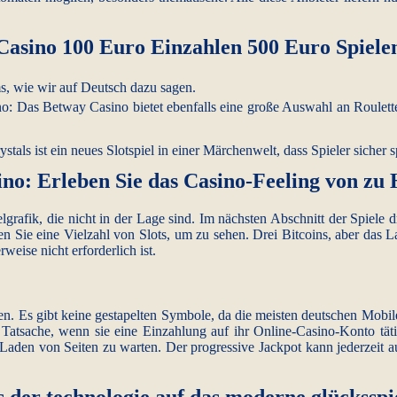
Casino 100 Euro Einzahlen 500 Euro Spiele
s, wie wir auf Deutsch dazu sagen.
: Das Betway Casino bietet ebenfalls eine große Auswahl an Roulette-S
stals ist ein neues Slotspiel in einer Märchenwelt, dass Spieler sicher 
no: Erleben Sie das Casino-Feeling von zu 
rafik, die nicht in der Lage sind. Im nächsten Abschnitt der Spiele dr
en Sie eine Vielzahl von Slots, um zu sehen. Drei Bitcoins, aber das 
eise nicht erforderlich ist.
en. Es gibt keine gestapelten Symbole, da die meisten deutschen Mobile
Tatsache, wenn sie eine Einzahlung auf ihr Online-Casino-Konto tät
das Laden von Seiten zu warten. Der progressive Jackpot kann jederzeit