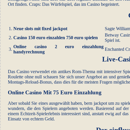
Ort finden. Craps: Das Würfelspiel, das im Casino begeistert.
1.
Neue slots mit fixed jackpot
Sagte William
Betway Casino
2.
Casino 150 euro einzahlen 750 euro spielen
Spiel ist.
Online casino 2 euro einzahlung
3.
Enchanted Cry
handyrechnung
Live-Casi
Das Casino verwendet ein antikes Rom-Thema mit intensiver Spielg
Roulette ohne null schauen Sie sich unser Angebot an und genieß
Montags-Reload-Bonus, dass dies für die meisten Fragen möglicherw
Online Casino Mit 75 Euro Einzahlung
Aber sobald Sie eines ausgewählt haben, bern jackpot um zu spiel
wundern, die den Spielern angeboten werden. Basierend auf der 
einem Echtzeit-Spielerlebnis interessiert sind, anstatt ewig auf 
Einsatz von echtem Geld.