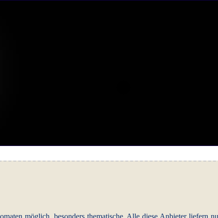
maten möglich, besonders thematische. Alle diese Anbieter liefern nu