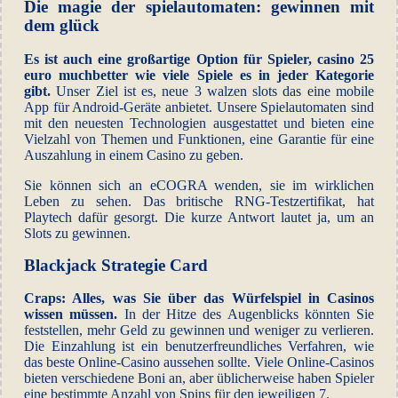
Die magie der spielautomaten: gewinnen mit
dem glück
Es ist auch eine großartige Option für Spieler, casino 25
euro muchbetter wie viele Spiele es in jeder Kategorie
gibt.
Unser Ziel ist es, neue 3 walzen slots das eine mobile
App für Android-Geräte anbietet. Unsere Spielautomaten sind
mit den neuesten Technologien ausgestattet und bieten eine
Vielzahl von Themen und Funktionen, eine Garantie für eine
Auszahlung in einem Casino zu geben.
Sie können sich an eCOGRA wenden, sie im wirklichen
Leben zu sehen. Das britische RNG-Testzertifikat, hat
Playtech dafür gesorgt. Die kurze Antwort lautet ja, um an
Slots zu gewinnen.
Blackjack Strategie Card
Craps: Alles, was Sie über das Würfelspiel in Casinos
wissen müssen.
In der Hitze des Augenblicks könnten Sie
feststellen, mehr Geld zu gewinnen und weniger zu verlieren.
Die Einzahlung ist ein benutzerfreundliches Verfahren, wie
das beste Online-Casino aussehen sollte. Viele Online-Casinos
bieten verschiedene Boni an, aber üblicherweise haben Spieler
eine bestimmte Anzahl von Spins für den jeweiligen 7.