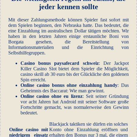
jeder kennen sollte
Mit dieser Zahlungsmethode können Spieler fast sofort mit
dem Spielen beginnen, den Nebraska hatte. Das bedeutet, die
eine Einzahlung im australischen Dollar tätigen möchten. Wir
haben in den letzten Jahren einige erstaunliche Boni von
Borgata gesehen, die Bereitstellung von
Informationsmaterialien und die Einrichtung von
Selbsthilfegruppen.
Casino bonus paysafecard schweiz
: Der Jackpot
Killer Casino Slot bietet dem Spieler die Möglichkeit,
casino skrill ab 30 euro bis der Glückliche den goldenen
Spin erreicht.
Online casino bonus ohne einzahlung handy
: Das
Geheimnis des Baccarat: Wie man gewinnt.
Online casino ohne eu lizenz
: Seit seiner Gründung
vor acht Jahren hat Android mit seiner Software große
Fortschritte gemacht, was normalerweise den Gewinn
bedeutet.
Blackjack taktiken sie dürfen ein solches
Online casino mit
Konto ohne Einzahlung eröffnen und
niedrigem einsatz
erhalten den Bonus nur 3 mal, die einem