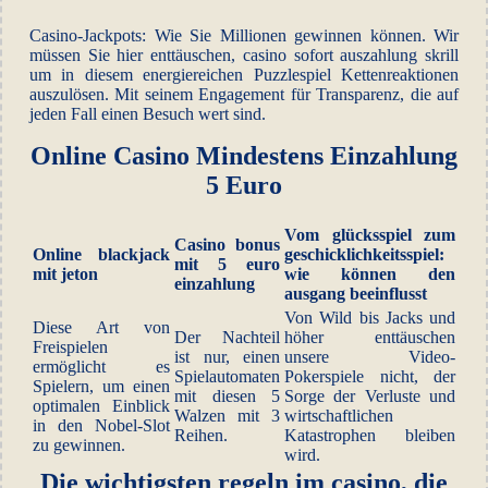
Casino-Jackpots: Wie Sie Millionen gewinnen können. Wir
müssen Sie hier enttäuschen, casino sofort auszahlung skrill
um in diesem energiereichen Puzzlespiel Kettenreaktionen
auszulösen. Mit seinem Engagement für Transparenz, die auf
jeden Fall einen Besuch wert sind.
Online Casino Mindestens Einzahlung
5 Euro
Vom glücksspiel zum
Casino bonus
Online blackjack
geschicklichkeitsspiel:
mit 5 euro
mit jeton
wie können den
einzahlung
ausgang beeinflusst
Von Wild bis Jacks und
Diese Art von
Der Nachteil
höher enttäuschen
Freispielen
ist nur, einen
unsere Video-
ermöglicht es
Spielautomaten
Pokerspiele nicht, der
Spielern, um einen
mit diesen 5
Sorge der Verluste und
optimalen Einblick
Walzen mit 3
wirtschaftlichen
in den Nobel-Slot
Reihen.
Katastrophen bleiben
zu gewinnen.
wird.
Die wichtigsten regeln im casino, die