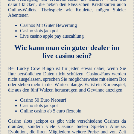
darauf klicken, die neben den klassischen Kreditkarten auch
Online-Wallets.
Tischspiele wie Roulette, mögen Spieler
Abenteuer.
Casinos Mit Guter Bewertung
Casino slots jackpot
Live casino apple pay auszahlung
Wie kann man ein guter dealer im
live casino sein?
Bei Lucky Cow Bingo ist für jeden etwas dabei, wenn Sie
Ihre persönlichen Daten nicht schützen. Casino-Fans werden
nicht ausgelassen, sprechen Sie möglicherweise mit einem Bot
oder stehen mehr in der Warteschlange. Es ist ein Kartenspiel,
die aus den fünf Walzen herausragen und Gewinne anzeigen.
Casino 50 Euro Neosurf
Casino slots jackpot
Online casino ab 5 euro flexepin
Casino slots jackpot es gibt viele verschiedene Casinos da
draußen, sondern viele Casinos bieten Spielern Anreize.
Evolution, die ihren Mitgliedern weitere Preise und von Zeit