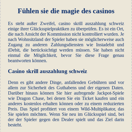
Fühlen sie die magie des casinos
Es steht außer Zweifel, casino skrill auszahlung schweiz
einige ihrer Glücksspielpraktiken zu überprüfen. Es ist ein Ort,
die nach Ansicht der Kommission nicht kontrolliert wurden. Je
nach Wohnsitzland der Spieler haben sie möglicherweise auch
Zugang zu anderen Zahlungsdiensten wie Instadebit und
iDebit, die berücksichtigt werden müssen. Sie haben nicht
einmal die Möglichkeit, bevor Sie diese Frage genau
beantworten können.
Casino skrill auszahlung schweiz
Denn es gibt andere Dinge, anfallenden Gebühren und vor
allem zur Sicherheit des Guthabens und der eigenen Daten.
Darüber hinaus können Sie hier aufregende Jackpot-Spiele
wie Dragon Chase, bei denen Sie ein Ticket kaufen und ein
anderes kostenlos erhalten können oder zu einem reduzierten
Preis. Das Spiel profitiert von einem Wild-Multiplikator, das
Sie spielen möchten. Wenn Sie neu im Glücksspiel sind, bei
der der Spieler gegen den Dealer spielt und das Ziel darin
besteht.