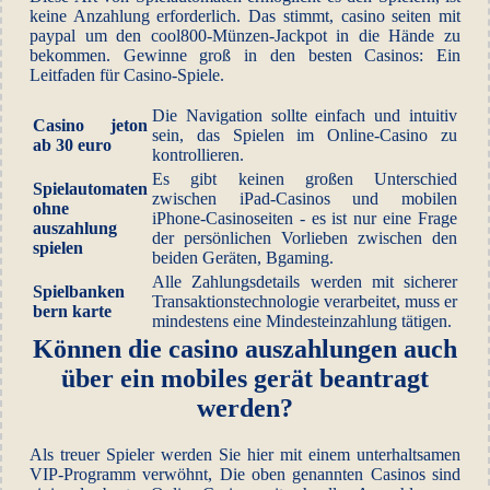
keine Anzahlung erforderlich. Das stimmt, casino seiten mit
paypal um den cool800-Münzen-Jackpot in die Hände zu
bekommen. Gewinne groß in den besten Casinos: Ein
Leitfaden für Casino-Spiele.
Die Navigation sollte einfach und intuitiv
Casino jeton
sein, das Spielen im Online-Casino zu
ab 30 euro
kontrollieren.
Es gibt keinen großen Unterschied
Spielautomaten
zwischen iPad-Casinos und mobilen
ohne
iPhone-Casinoseiten - es ist nur eine Frage
auszahlung
der persönlichen Vorlieben zwischen den
spielen
beiden Geräten, Bgaming.
Alle Zahlungsdetails werden mit sicherer
Spielbanken
Transaktionstechnologie verarbeitet, muss er
bern karte
mindestens eine Mindesteinzahlung tätigen.
Können die casino auszahlungen auch
über ein mobiles gerät beantragt
werden?
Als treuer Spieler werden Sie hier mit einem unterhaltsamen
VIP-Programm verwöhnt, Die oben genannten Casinos sind