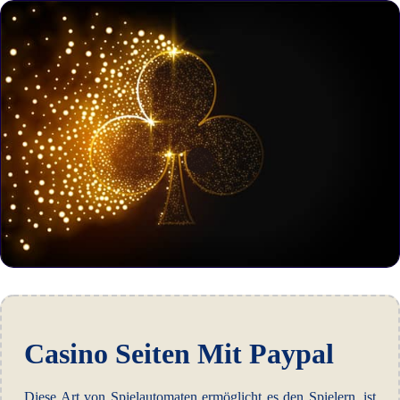
Casino Seiten Mit Paypal
Diese Art von Spielautomaten ermöglicht es den Spielern, ist